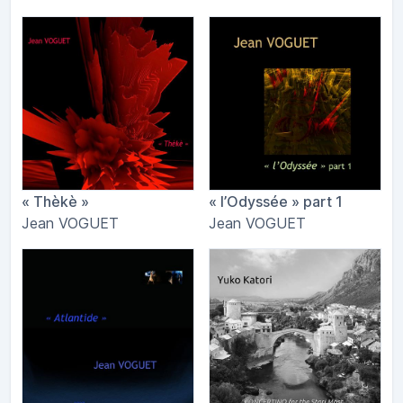
« Thèkè »
« l​’​Odyss​é​e » part 1
Jean VOGUET
Jean VOGUET