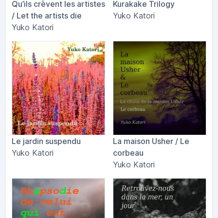
Qu​’​ils cr​è​vent les artistes
Kurakake Trilogy
/ Let the artists die
Yuko Katori
Yuko Katori
Le jardin suspendu
La maison Usher / Le
Yuko Katori
corbeau
Yuko Katori