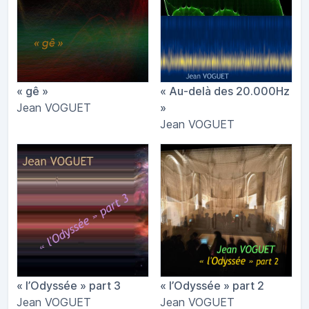
« gê »
« Au​-​delà des 20​.​000Hz
Jean VOGUET
»
Jean VOGUET
« l​’​Odyss​é​e » part 3
« l​’​Odyss​é​e » part 2
Jean VOGUET
Jean VOGUET