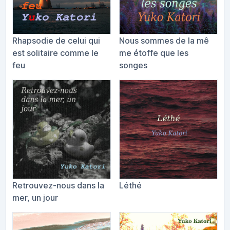
Rhapsodie de celui qui
Nous sommes de la m​ê​
est solitaire comme le
me étoffe que les
feu
songes
Retrouvez-nous dans la
Léthé
mer, un jour