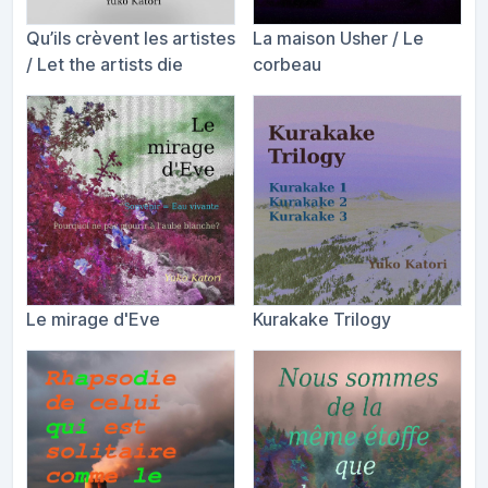
Qu​’​ils cr​è​vent les artistes
La maison Usher / Le
/ Let the artists die
corbeau
Le mirage d'Eve
Kurakake Trilogy