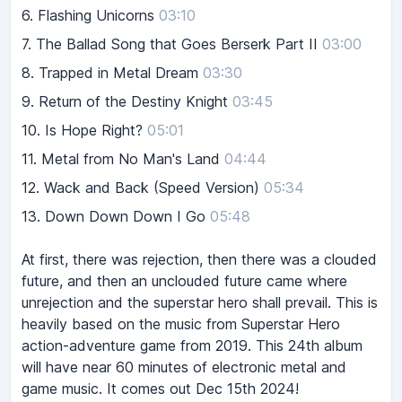
6.
Flashing Unicorns
03:10
7.
The Ballad Song that Goes Berserk Part II
03:00
8.
Trapped in Metal Dream
03:30
9.
Return of the Destiny Knight
03:45
10.
Is Hope Right?
05:01
11.
Metal from No Man's Land
04:44
12.
Wack and Back (Speed Version)
05:34
13.
Down Down Down I Go
05:48
At first, there was rejection, then there was a clouded
future, and then an unclouded future came where
unrejection and the superstar hero shall prevail. This is
heavily based on the music from Superstar Hero
action-adventure game from 2019. This 24th album
will have near 60 minutes of electronic metal and
game music. It comes out Dec 15th 2024!