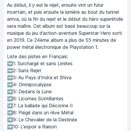
Au début, il y eut le rejet, ensuite vint un futur
incertain, et puis ensuite la lumière au bout du tunnel
arriva, où la fin du rejet et le début du héro superétoile
sera maître. Cet album est basé beaucoup sur la
musique du jeu d’action-aventure Superstar Hero sorti
en 2019. Ce 24ème album a plus de 55 minutes de
power métal électronique de Playstation 1.
Liste des pistes en Français:
➡️1: Surchargé et sans Limites
➡️2: Sans Rejet
➡️3: Au Pays d'Indra et Shiva
➡️4: Omnipocalypse
➡️5: Dedans la Lune
➡️6: Licornes Scintillantes
➡️7: La ballade qui Déconne II
➡️8: Piégé dans un rêve Métal
➡️9: Le Chevalier de la Destinée
➡️10: L'espoir a Raison