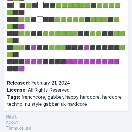
⬛️⬜️⬛️🟩⬛️⬜️⬛️⬛️🟩🟩🟩🟩🟩🟩⬛️🟩🟩🟩🟩
🟩⬛️⬛️
⬛️⬛️🟩🟩⬛️⬜️⬛️⬛️🟩🟩🟩🟩🟩⬛️🟩🟩🟩⬛️🟩
🟩⬛️🟪
⬛️⬛️🟩🟩⬛️⬛️🟩🟩🟩🟩🟩🟩⬛️⬛️🟩🟩⬛️⬛️🟩🟩
🟩⬛️
⬛️🟩🟩⬛️🟪⬛️⬛️🟩🟩🟩⬛️⬛️⬛️🟪⬛️⬛️⬛️⬛️⬛️🟩
🟩⬛️
⬛️⬛️⬛️🟪🟪🟪⬛️⬛️⬛️⬛️🟪🟪🟪🟪🟪🟪🟪🟪🟪
⬛️⬛️🟪
Released:
February 21, 2024
License:
All Rights Reserved
Tags:
frenchcore
,
gabber
,
happy hardcore
,
hardcore
techno
,
nu style gabber
,
uk hardcore
News
About
Terms of use